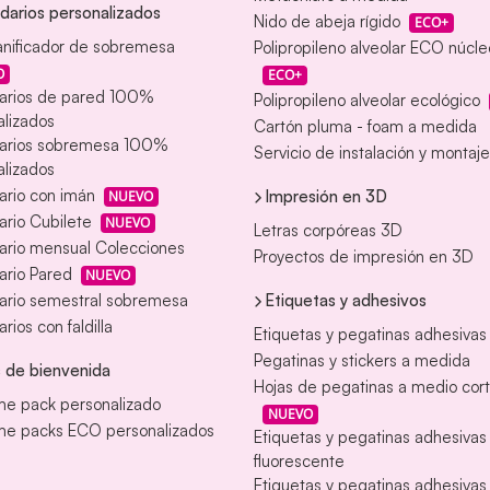
darios personalizados
Nido de abeja rígido
ECO+
anificador de sobremesa
Polipropileno alveolar ECO núcl
O
ECO+
arios de pared 100%
Polipropileno alveolar ecológico
lizados
Cartón pluma - foam a medida
arios sobremesa 100%
Servicio de instalación y montaje
lizados
ario con imán
Impresión en 3D
NUEVO
rio Cubilete
NUEVO
Letras corpóreas 3D
ario mensual Colecciones
Proyectos de impresión en 3D
ario Pared
NUEVO
Etiquetas y adhesivos
ario semestral sobremesa
rios con faldilla
Etiquetas y pegatinas adhesivas
Pegatinas y stickers a medida
 de bienvenida
Hojas de pegatinas a medio cor
e pack personalizado
NUEVO
e packs ECO personalizados
Etiquetas y pegatinas adhesiva
fluorescente
Etiquetas y pegatinas adhesivas