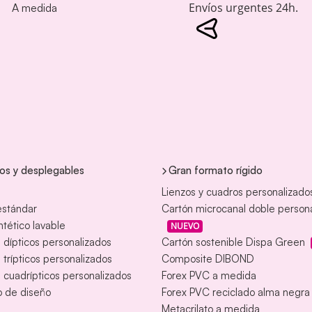
Envíos urgentes 24h.
A medida
tos y desplegables
Gran formato rígido
Lienzos y cuadros personalizado
estándar
Cartón microcanal doble person
intético lavable
NUEVO
s dípticos personalizados
Cartón sostenible Dispa Green
s trípticos personalizados
Composite DIBOND
s cuadrípticos personalizados
Forex PVC a medida
o de diseño
Forex PVC reciclado alma negra
Metacrilato a medida