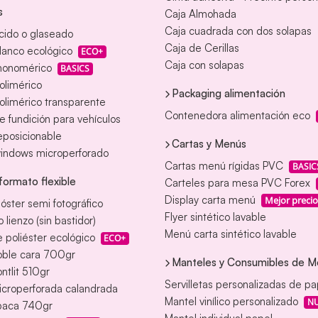
s
Caja Almohada
Caja cuadrada con dos solapas
ácido o glaseado
Caja de Cerillas
blanco ecológico
ECO+
Caja con solapas
 monomérico
BASICS
polimérico
Packaging alimentación
polimérico transparente
Contenedora alimentación eco
de fundición para vehículos
reposicionable
Cartas y Menús
windows microperforado
Cartas menú rígidas PVC
BASIC
formato flexible
Carteles para mesa PVC Forex
Display carta menú
Mejor precio
óster semi fotográfico
Flyer sintético lavable
 lienzo (sin bastidor)
Menú carta sintético lavable
 poliéster ecológico
ECO+
oble cara 700gr
Manteles y Consumibles de M
ontlit 510gr
Servilletas personalizadas de pa
icroperforada calandrada
Mantel vinílico personalizado
N
paca 740gr