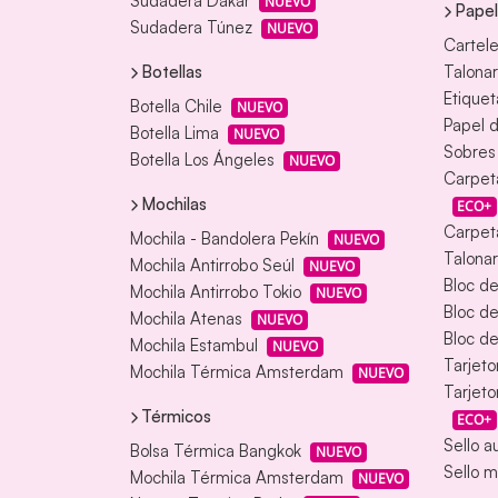
Sudadera Dakar
NUEVO
Papel
Sudadera Túnez
NUEVO
Cartele
Botellas
Talonar
Etiquet
Botella Chile
NUEVO
Papel d
Botella Lima
NUEVO
Sobres
Botella Los Ángeles
NUEVO
Carpet
Mochilas
ECO+
Carpeta
Mochila - Bandolera Pekín
NUEVO
Talonar
Mochila Antirrobo Seúl
NUEVO
Bloc d
Mochila Antirrobo Tokio
NUEVO
Bloc d
Mochila Atenas
NUEVO
Bloc de
Mochila Estambul
NUEVO
Tarjeto
Mochila Térmica Amsterdam
NUEVO
Tarjeto
Térmicos
ECO+
Sello a
Bolsa Térmica Bangkok
NUEVO
Sello m
Mochila Térmica Amsterdam
NUEVO