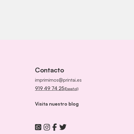
Contacto
imprimimos@printai.es
919 49 74 25
(Español)
Visita nuestro blog