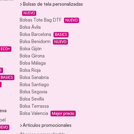
Bolsas de tela personalizadas
NUEVO
Bolsas Tote Bag DTF
NUEVO
Bolsa Ávila
Bolsa Barcelona
BASICS
Bolsa Benidorm
NUEVO
Bolsa Gijón
ECO+
Bolsa Girona
Bolsa Málaga
Bolsa Rioja
S
Bolsa Sanabria
BASICS
Bolsa Santiago
Bolsa Segovia
Bolsa Sevilla
Bolsa Terrassa
esa
Bolsa Valencia
Mejor precio
pel
Artículos promocionales
UEVO