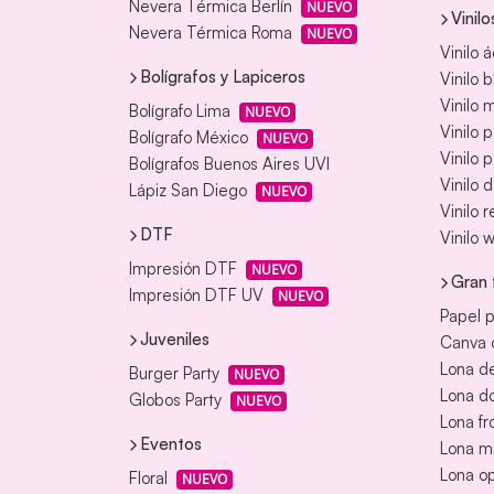
Nevera Térmica Berlín
NUEVO
Vinilo
Nevera Térmica Roma
NUEVO
Vinilo 
Bolígrafos y Lapiceros
Vinilo 
Vinilo
Bolígrafo Lima
NUEVO
Vinilo 
Bolígrafo México
NUEVO
Vinilo 
Bolígrafos Buenos Aires UVI
Vinilo 
Lápiz San Diego
NUEVO
Vinilo 
DTF
Vinilo 
Impresión DTF
NUEVO
Gran 
Impresión DTF UV
NUEVO
Papel p
Juveniles
Canva o
Lona de
Burger Party
NUEVO
Lona d
Globos Party
NUEVO
Lona fr
Eventos
Lona m
Lona o
Floral
NUEVO