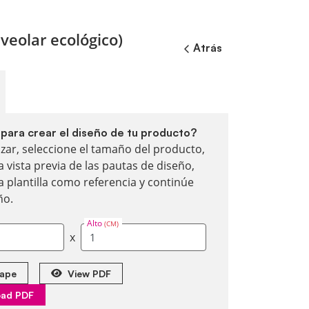
lveolar ecológico)
Atrás
o para crear el diseño de tu producto?
ar, seleccione el tamaño del producto,
 vista previa de las pautas de diseño,
a plantilla como referencia y continúe
ño.
Alto
(CM)
x
ape
View PDF
ad PDF