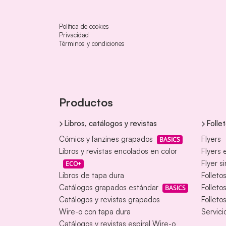
Política de cookies
Privacidad
Términos y condiciones
Productos
Libros, catálogos y revistas
Folle
Cómics y fanzines grapados
Flyers
BASICS
Libros y revistas encolados en color
Flyers 
Flyer s
ECO+
Libros de tapa dura
Folleto
Catálogos grapados estándar
Folleto
BASICS
Catálogos y revistas grapados
Folleto
Wire-o con tapa dura
Servici
Catálogos y revistas espiral Wire-o