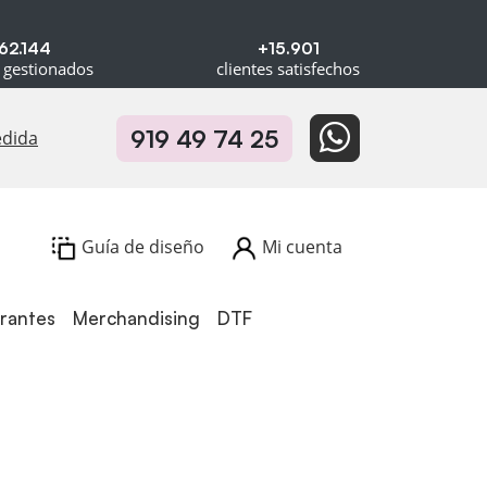
62.144
+15.901
 gestionados
clientes satisfechos
919 49 74 25
edida
Guía de diseño
Mi cuenta
urantes
Merchandising
DTF