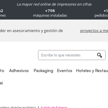
La mayor red online de impresores en cifras
m2
+798
+1
ones
máquinas instaladas
pedidos
líder en asesoramiento y gestión de
proyectos a m
Adhesivos
Packaging
to
Adhesivos
Packaging
Eventos
Hoteles y Resta
i
ai
opileno alveolar ecológico
Subida de ficheros