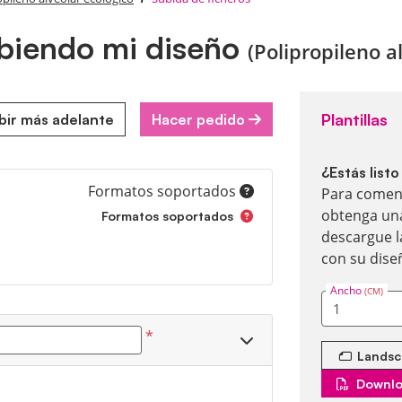
ubiendo mi diseño
(Polipropileno a
Plantillas
ubir más adelante
Hacer pedido
¿Estás list
Formatos soportados
Para comenz
obtenga una
Formatos soportados
descargue l
con su dise
Ancho
(CM)
*
Landsc
Downlo