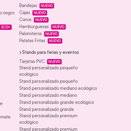
Bandejas
NUEVO
Cajas
eo negro
NUEVO
Conos
NUEVO
Hamburguesas
NUEVO
ECO+
Palomiteros
NUEVO
Patatas Fritas
NUEVO
Stands para ferias y eventos
Tarjetas PVC
NUEVO
Stand personalizado pequeño
ecológico
Stand personalizado pequeño
Stand personalizado mediano ecológico
Stand personalizado mediano
Stand personalizado grande ecológico
te
Stand personalizado grande
Stand personalizado premium
s mate
ecológico
Stand personalizado premium