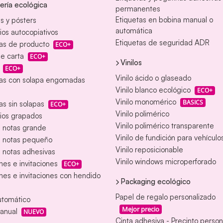
ería ecológica
permanentes
Etiquetas en bobina manual o
s y pósters
automática
ios autocopiativos
Etiquetas de seguridad ADR
as de producto
ECO+
e carta
ECO+
Vinilos
ECO+
Vinilo ácido o glaseado
as con solapa engomadas
Vinilo blanco ecológico
ECO+
Vinilo monomérico
BASICS
s sin solapas
ECO+
Vinilo polimérico
ios grapados
Vinilo polimérico transparente
e notas grande
Vinilo de fundición para vehículo
e notas pequeño
Vinilo reposicionable
 notas adhesivas
Vinilo windows microperforado
nes e invitaciones
ECO+
nes e invitaciones con hendido
Packaging ecológico
Papel de regalo personalizado
utomático
Mejor precio
anual
NUEVO
Cinta adhesiva - Precinto person