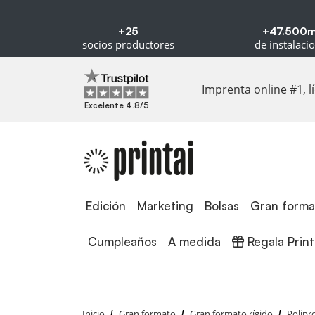
+25
+47.500
socios productores
de instalaci
Imprenta online #1, 
Excelente 4.8/5
Edición
Edición
Marketing
Bolsas
Gran forma
Regala Printa
Cumpleaños
A medida
Regala Print
Inicio
Gran formato
Gran formato rígido
Polipr