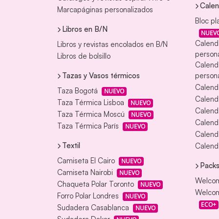
Calen
Marcapáginas personalizados
Bloc pl
Libros en B/N
NUEV
Calend
Libros y revistas encolados en B/N
persona
Libros de bolsillo
Calend
Tazas y Vasos térmicos
persona
Calend
Taza Bogotá
NUEVO
Calenda
Taza Térmica Lisboa
NUEVO
Calend
Taza Térmica Moscú
NUEVO
Calend
Taza Térmica París
NUEVO
Calend
Textil
Calenda
Camiseta El Cairo
NUEVO
Packs
Camiseta Nairobi
NUEVO
Welcom
Chaqueta Polar Toronto
NUEVO
Welcom
Forro Polar Londres
NUEVO
ECO+
Sudadera Casablanca
NUEVO