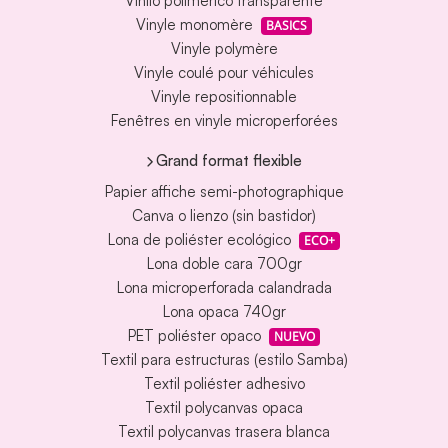
Vinilo polimérico transparente
Vinyle monomère
BASICS
Vinyle polymère
Vinyle coulé pour véhicules
Vinyle repositionnable
Fenêtres en vinyle microperforées
Grand format flexible
Papier affiche semi-photographique
Canva o lienzo (sin bastidor)
Lona de poliéster ecológico
ECO+
Lona doble cara 700gr
Lona microperforada calandrada
Lona opaca 740gr
PET poliéster opaco
NUEVO
Textil para estructuras (estilo Samba)
Textil poliéster adhesivo
Textil polycanvas opaca
Textil polycanvas trasera blanca