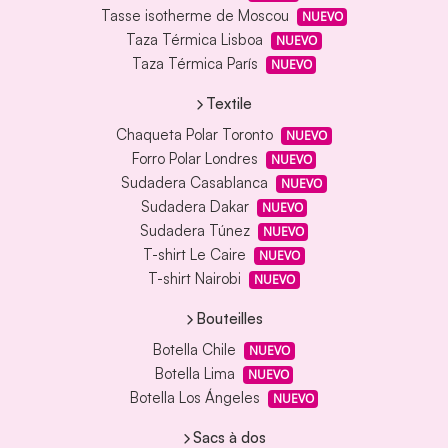
Tasse isotherme de Moscou
NUEVO
Taza Térmica Lisboa
NUEVO
Taza Térmica París
NUEVO
Textile
Chaqueta Polar Toronto
NUEVO
Forro Polar Londres
NUEVO
Sudadera Casablanca
NUEVO
Sudadera Dakar
NUEVO
Sudadera Túnez
NUEVO
T-shirt Le Caire
NUEVO
T-shirt Nairobi
NUEVO
Bouteilles
Botella Chile
NUEVO
Botella Lima
NUEVO
Botella Los Ángeles
NUEVO
Sacs à dos