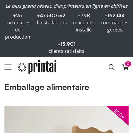
Le plus grand réseau d'imprimeurs en ligne en chiffres
+25
+47 500 m2
+798
+162,144
partenaires
d'installations
machines
commandes
de
installé
gérées
production
+15,901
clients satisfaits
0
Emballage alimentaire
Voir plus Contenedora alimentación eco
ECO+