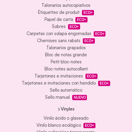
Talonarios autocopiativos
Étiquettes de produit
ECO+
Papel de carta
ECO+
Sobres
ECO+
Carpetas con solapa engomadas
ECO+
Chemises sans rabats
ECO+
Talonarios grapados
Bloc de notas grande
Petit bloc-notes
Bloc-notes autocollant
Tarjetones e invitaciones
ECO+
Tarjetones e invitaciones con hendido
ECO+
Sello automático
Sello manual
NUEVO
Vinyles
Vinilo ácido o glaseado
Vinilo blanco ecológico
ECO+