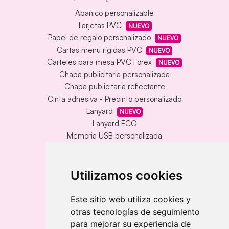
Abanico personalizable
Tarjetas PVC
NUEVO
Papel de regalo personalizado
NUEVO
Cartas menú rígidas PVC
NUEVO
Carteles para mesa PVC Forex
NUEVO
Chapa publicitaria personalizada
Chapa publicitaria reflectante
Cinta adhesiva - Precinto personalizado
Lanyard
NUEVO
Lanyard ECO
Memoria USB personalizada
Alfombrilla vinílica personalizada
Memoria USB con carcasa metálica
Llavero redondo en madera y metal
Utilizamos cookies
Llavero grabado láser bambú
Llavero rectangular en madera clara
Este sitio web utiliza cookies y
otras tecnologías de seguimiento
Banderolas
para mejorar su experiencia de