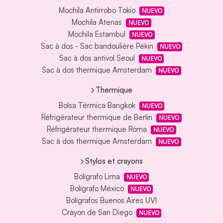
Mochila Antirrobo Tokio
NUEVO
Mochila Atenas
NUEVO
Mochila Estambul
NUEVO
Sac à dos - Sac bandoulière Pékin
NUEVO
Sac à dos antivol Seoul
NUEVO
Sac à dos thermique Amsterdam
NUEVO
Thermique
Bolsa Térmica Bangkok
NUEVO
Réfrigérateur thermique de Berlin
NUEVO
Réfrigérateur thermique Roma
NUEVO
Sac à dos thermique Amsterdam
NUEVO
Stylos et crayons
Bolígrafo Lima
NUEVO
Bolígrafo México
NUEVO
Bolígrafos Buenos Aires UVI
Crayon de San Diego
NUEVO