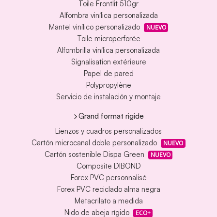
Toile Frontlit 510gr
Alfombra vinílica personalizada
Mantel vinílico personalizado
NUEVO
Toile microperforée
Alfombrilla vinílica personalizada
Signalisation extérieure
Papel de pared
Polypropylène
Servicio de instalación y montaje
Grand format rigide
Lienzos y cuadros personalizados
Cartón microcanal doble personalizado
NUEVO
Cartón sostenible Dispa Green
NUEVO
Composite DIBOND
Forex PVC personnalisé
Forex PVC reciclado alma negra
Metacrilato a medida
Nido de abeja rígido
ECO+