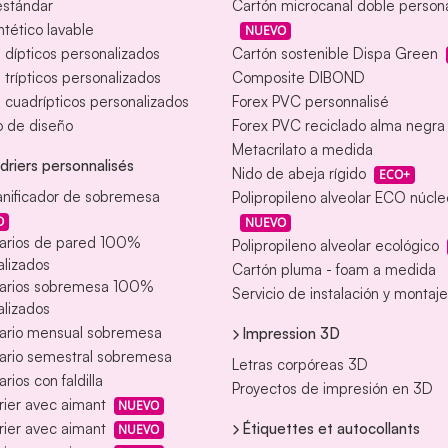
estándar
Cartón microcanal doble person
intético lavable
NUEVO
s dípticos personalizados
Cartón sostenible Dispa Green
s trípticos personalizados
Composite DIBOND
s cuadrípticos personalizados
Forex PVC personnalisé
o de diseño
Forex PVC reciclado alma negra
Metacrilato a medida
driers personnalisés
Nido de abeja rígido
ECO+
anificador de sobremesa
Polipropileno alveolar ECO núcl
O
NUEVO
arios de pared 100%
Polipropileno alveolar ecológico
lizados
Cartón pluma - foam a medida
arios sobremesa 100%
Servicio de instalación y montaje
lizados
ario mensual sobremesa
Impression 3D
ario semestral sobremesa
Letras corpóreas 3D
rios con faldilla
Proyectos de impresión en 3D
ier avec aimant
NUEVO
Étiquettes et autocollants
ier avec aimant
NUEVO