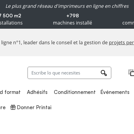
Le plus grand réseau d'imprimeurs en ligne en chiffres
7 500 m2
+798
stallations
machines installé
comm
ligne n°1, leader dans le conseil et la gestion de
projets pe
Adhésifs
Conditionnement
d format
Adhésifs
Conditionnement
Événements
Donner Printai
ure
Donner Printai