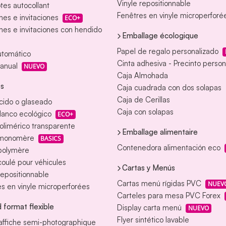
Vinyle repositionnable
tes autocollant
Fenêtres en vinyle microperforé
nes e invitaciones
ECO+
nes e invitaciones con hendido
Emballage écologique
Papel de regalo personalizado
utomático
Cinta adhesiva - Precinto person
anual
NUEVO
Caja Almohada
es
Caja cuadrada con dos solapas
Caja de Cerillas
ácido o glaseado
Caja con solapas
blanco ecológico
ECO+
polimérico transparente
Emballage alimentaire
 monomère
BASICS
Contenedora alimentación eco
 polymère
coulé pour véhicules
Cartas y Menús
repositionnable
Cartas menú rígidas PVC
NUEV
s en vinyle microperforées
Carteles para mesa PVC Forex
 format flexible
Display carta menú
NUEVO
Flyer sintético lavable
affiche semi-photographique