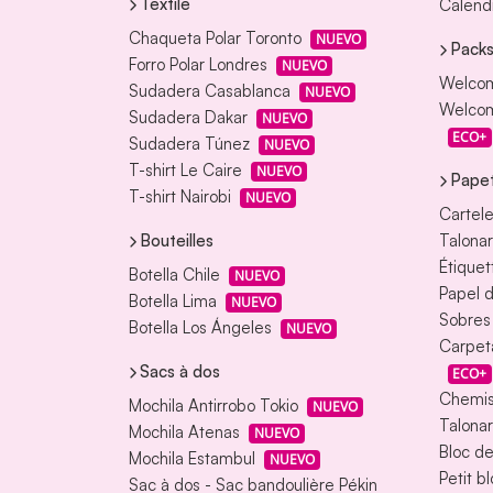
Textile
Calendr
Chaqueta Polar Toronto
NUEVO
Packs
Forro Polar Londres
NUEVO
Welcom
Sudadera Casablanca
NUEVO
Welcom
Sudadera Dakar
NUEVO
ECO+
Sudadera Túnez
NUEVO
T-shirt Le Caire
NUEVO
Papet
T-shirt Nairobi
NUEVO
Cartele
Bouteilles
Talonar
Étiquet
Botella Chile
NUEVO
Papel d
Botella Lima
NUEVO
Sobres
Botella Los Ángeles
NUEVO
Carpet
Sacs à dos
ECO+
Chemis
Mochila Antirrobo Tokio
NUEVO
Talonar
Mochila Atenas
NUEVO
Bloc d
Mochila Estambul
NUEVO
Petit b
Sac à dos - Sac bandoulière Pékin