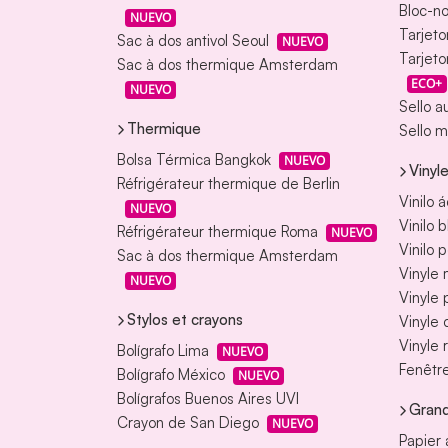
Bloc-no
NUEVO
Tarjeto
Sac à dos antivol Seoul
NUEVO
Tarjeto
Sac à dos thermique Amsterdam
ECO+
NUEVO
Sello a
Thermique
Sello m
Bolsa Térmica Bangkok
NUEVO
Vinyl
Réfrigérateur thermique de Berlin
Vinilo 
NUEVO
Vinilo 
Réfrigérateur thermique Roma
NUEVO
Vinilo 
Sac à dos thermique Amsterdam
Vinyle
NUEVO
Vinyle
Stylos et crayons
Vinyle 
Vinyle 
Bolígrafo Lima
NUEVO
Fenêtre
Bolígrafo México
NUEVO
Bolígrafos Buenos Aires UVI
Grand
Crayon de San Diego
NUEVO
Papier 