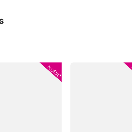
s
plus Impresión DTF
Voir plus Impresión DTF
NUEVO