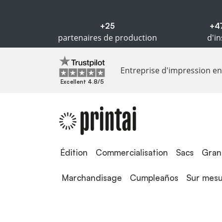
+25
+4
partenaires de production
d'in
Entreprise d'impression en 
Excellent 4.8/5
Édition
Édition
Commercialisation
Sacs
Gran
Marchandisage
Cumpleaños
Sur mes