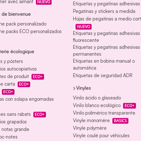
ier avec aimant
NUEVO
Etiquetas y pegatinas adhesivas
Pegatinas y stickers a medida
 de bienvenue
Hojas de pegatinas a medio cor
e pack personalizado
NUEVO
e packs ECO personalizados
Etiquetas y pegatinas adhesiva
fluorescente
Etiquetas y pegatinas adhesivas
erie écologique
permanentes
Etiquetas en bobina manual o
s y pósters
automática
ios autocopiativos
Etiquetas de seguridad ADR
tes de produit
ECO+
e carta
ECO+
Vinyles
ECO+
Vinilo ácido o glaseado
as con solapa engomadas
Vinilo blanco ecológico
ECO+
Vinilo polimérico transparente
es sans rabats
ECO+
Vinyle monomère
BASICS
ios grapados
Vinyle polymère
e notas grande
Vinyle coulé pour véhicules
loc-notes