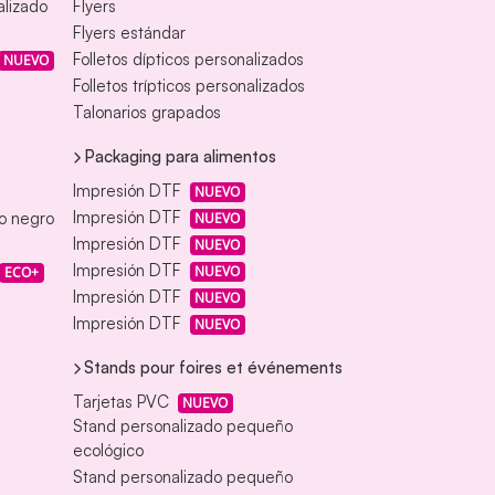
alizado
Flyers
Flyers estándar
Folletos dípticos personalizados
NUEVO
Folletos trípticos personalizados
Talonarios grapados
Packaging para alimentos
Impresión DTF
NUEVO
Impresión DTF
eo negro
NUEVO
Impresión DTF
NUEVO
Impresión DTF
NUEVO
ECO+
Impresión DTF
NUEVO
Impresión DTF
NUEVO
Stands pour foires et événements
Tarjetas PVC
NUEVO
Stand personalizado pequeño
ecológico
Stand personalizado pequeño