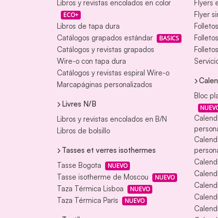
Libros y revistas encolados en color
Flyers 
Flyer s
ECO+
Libros de tapa dura
Folleto
Catálogos grapados estándar
Folleto
BASICS
Catálogos y revistas grapados
Folleto
Wire-o con tapa dura
Servici
Catálogos y revistas espiral Wire-o
Calen
Marcapáginas personalizados
Bloc pl
Livres N/B
NUEV
Calend
Libros y revistas encolados en B/N
persona
Libros de bolsillo
Calend
Tasses et verres isothermes
persona
Calend
Tasse Bogota
NUEVO
Calend
Tasse isotherme de Moscou
NUEVO
Calenda
Taza Térmica Lisboa
NUEVO
Calendr
Taza Térmica París
NUEVO
Calendr