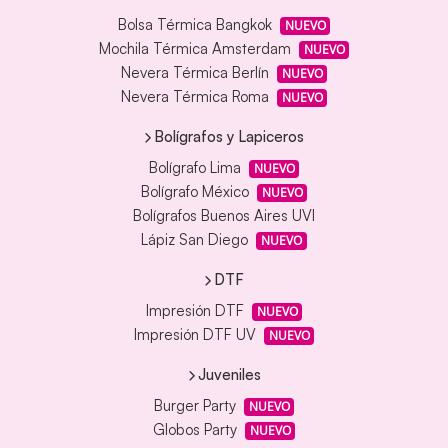
Bolsa Térmica Bangkok
NUEVO
Mochila Térmica Amsterdam
NUEVO
Nevera Térmica Berlín
NUEVO
Nevera Térmica Roma
NUEVO
Bolígrafos y Lapiceros
Bolígrafo Lima
NUEVO
Bolígrafo México
NUEVO
Bolígrafos Buenos Aires UVI
Lápiz San Diego
NUEVO
DTF
Impresión DTF
NUEVO
Impresión DTF UV
NUEVO
Juveniles
Burger Party
NUEVO
Globos Party
NUEVO