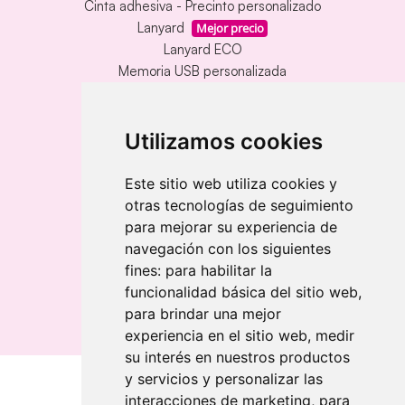
Cinta adhesiva - Precinto personalizado
Lanyard
Mejor precio
Lanyard ECO
Memoria USB personalizada
Alfombrillas de mesa vinílica
Memoria USB con carcasa metálica
Llavero redondo en madera y metal
Utilizamos cookies
Llavero grabado láser bambú
Llavero rectangular en madera clara
Este sitio web utiliza cookies y
otras tecnologías de seguimiento
Banderolas
para mejorar su experiencia de
Banderolas Gota
navegación con los siguientes
Banderolas Rectangulares
fines:
para habilitar la
Banderolas Surf
funcionalidad básica del sitio web
,
para brindar una mejor
experiencia en el sitio web
,
medir
su interés en nuestros productos
y servicios y personalizar las
interacciones de marketing
,
para