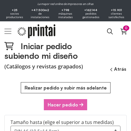
La mayor red online de impresores en cifras
+25
+47.500m2
+798
+162.144
+15.901
socios
de
máquinas
pedidos
clientes
productores
instalaciones
instaladas
gestionados
satisfechos
0
Iniciar pedido
subiendo mi diseño
(Catálogos y revistas grapados)
Atrás
Realizar pedido y subir más adelante
Hacer pedido
Tamaño hasta (elige el superior a tus medidas)