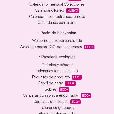
Calendario mensual Colecciones
Calendario Pared
NUEVO
Calendario semestral sobremesa
Calendarios con faldilla
Packs de bienvenida
Welcome pack personalizado
Welcome packs ECO personalizados
ECO+
Papelería ecológica
Carteles y pósters
Talonarios autocopiativos
Etiquetas de producto
ECO+
Papel de carta
ECO+
Sobres
ECO+
Carpetas con solapa engomadas
ECO+
Carpetas sin solapas
ECO+
Talonarios grapados
Bloc de notas grande