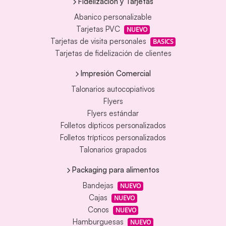
Fidelización y Tarjetas
Abanico personalizable
Tarjetas PVC
NUEVO
Tarjetas de visita personales
BASICS
Tarjetas de fidelización de clientes
Impresión Comercial
Talonarios autocopiativos
Flyers
Flyers estándar
Folletos dípticos personalizados
Folletos trípticos personalizados
Talonarios grapados
Packaging para alimentos
Bandejas
NUEVO
Cajas
NUEVO
Conos
NUEVO
Hamburguesas
NUEVO