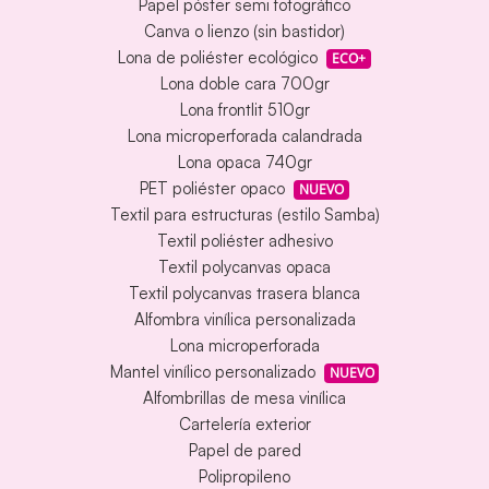
Papel póster semi fotográfico
Canva o lienzo (sin bastidor)
Lona de poliéster ecológico
ECO+
Lona doble cara 700gr
Lona frontlit 510gr
Lona microperforada calandrada
Lona opaca 740gr
PET poliéster opaco
NUEVO
Textil para estructuras (estilo Samba)
Textil poliéster adhesivo
Textil polycanvas opaca
Textil polycanvas trasera blanca
Alfombra vinílica personalizada
Lona microperforada
Mantel vinílico personalizado
NUEVO
Alfombrillas de mesa vinílica
Cartelería exterior
Papel de pared
Polipropileno