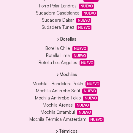
Forro Polar Londres
NUEVO
Sudadera Casablanca
NUEVO
Sudadera Dakar
NUEVO
Sudadera Túnez
NUEVO
Botellas
Botella Chile
NUEVO
Botella Lima
NUEVO
Botella Los Ángeles
NUEVO
Mochilas
Mochila - Bandolera Pekín
NUEVO
Mochila Antirrobo Seúl
NUEVO
Mochila Antirrobo Tokio
NUEVO
Mochila Atenas
NUEVO
Mochila Estambul
NUEVO
Mochila Térmica Amsterdam
NUEVO
Térmicos