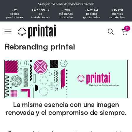
La mayor red online de impresores en cifras
+25
+47.500m2
+798
+162.144
+15.901
socios
de
máquinas
pedidos
clientes
productores
instalaciones
instaladas
gestionados
satisfechos
0
Rebranding printai
La misma esencia con una imagen
renovada y el compromiso de siempre.