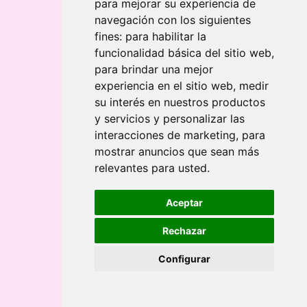
Chaqueta Polar Toronto
NUEVO
para mejorar su experiencia de
Forro Polar Londres
NUEVO
navegación con los siguientes
Sudadera Casablanca
NUEVO
fines:
para habilitar la
Sudadera Dakar
NUEVO
funcionalidad básica del sitio web
,
Sudadera Túnez
NUEVO
para brindar una mejor
experiencia en el sitio web
,
medir
Botellas
su interés en nuestros productos
Botella Chile
NUEVO
y servicios y personalizar las
Botella Lima
NUEVO
interacciones de marketing
,
para
Botella Los Ángeles
NUEVO
mostrar anuncios que sean más
relevantes para usted
.
Mochilas
Mochila - Bandolera Pekín
NUEVO
Aceptar
Mochila Antirrobo Seúl
NUEVO
Mochila Antirrobo Tokio
NUEVO
Rechazar
Mochila Atenas
NUEVO
Configurar
Mochila Estambul
NUEVO
Mochila Térmica Amsterdam
NUEVO
Térmicos