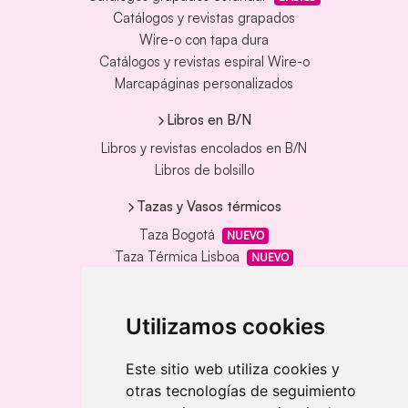
Catálogos y revistas grapados
Wire-o con tapa dura
Catálogos y revistas espiral Wire-o
Marcapáginas personalizados
Libros en B/N
Libros y revistas encolados en B/N
Libros de bolsillo
Tazas y Vasos térmicos
Taza Bogotá
NUEVO
Taza Térmica Lisboa
NUEVO
Taza Térmica Moscú
NUEVO
Taza Térmica París
NUEVO
Utilizamos cookies
Textil
Camiseta El Cairo
NUEVO
Este sitio web utiliza cookies y
Camiseta Nairobi
NUEVO
otras tecnologías de seguimiento